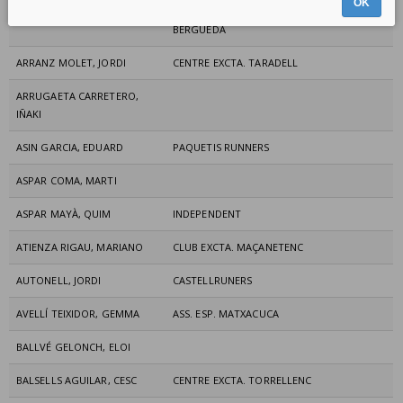
OK
ARPAL SANCHEZ, RAUL
ASS. ESP. MOUNTAIN RUNNERS DEL
BERGUEDÀ
ARRANZ MOLET, JORDI
CENTRE EXCTA. TARADELL
ARRUGAETA CARRETERO,
IÑAKI
ASIN GARCIA, EDUARD
PAQUETIS RUNNERS
ASPAR COMA, MARTI
ASPAR MAYÀ, QUIM
INDEPENDENT
ATIENZA RIGAU, MARIANO
CLUB EXCTA. MAÇANETENC
AUTONELL, JORDI
CASTELLRUNERS
AVELLÍ TEIXIDOR, GEMMA
ASS. ESP. MATXACUCA
BALLVÉ GELONCH, ELOI
BALSELLS AGUILAR, CESC
CENTRE EXCTA. TORRELLENC