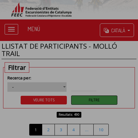
MENÚ
CATALÀ
LLISTAT DE PARTICIPANTS - MOLLÓ
TRAIL
Filtrar
Recerca per:
Resultats: 490
1
2
3
4
…
10