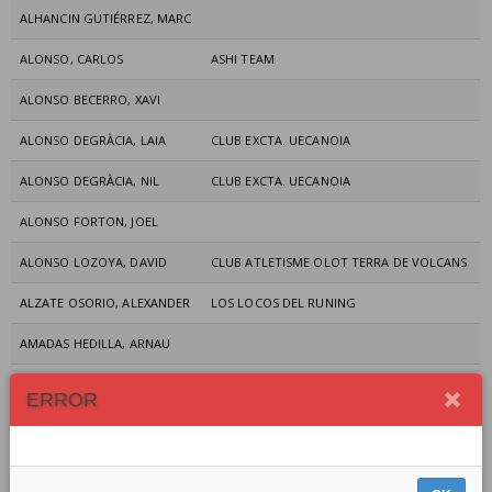
ALHANCIN GUTIÉRREZ, MARC
ALONSO, CARLOS
ASHI TEAM
ALONSO BECERRO, XAVI
ALONSO DEGRÀCIA, LAIA
CLUB EXCTA. UECANOIA
ALONSO DEGRÀCIA, NIL
CLUB EXCTA. UECANOIA
ALONSO FORTON, JOEL
ALONSO LOZOYA, DAVID
CLUB ATLETISME OLOT TERRA DE VOLCANS
ALZATE OSORIO, ALEXANDER
LOS LOCOS DEL RUNING
AMADAS HEDILLA, ARNAU
ARANDA ESCAMILLA, ARNAU
ASS. ESP. MATXACUCA
ERROR
ARASIL GARCIA, JENNY
ASS. ESP. MATXACUCA
ARMADANS CRIVILLERS, JOAN