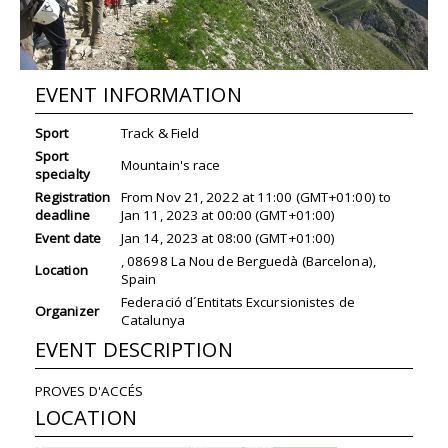
EVENT INFORMATION
Sport
Track & Field
Sport
Mountain's race
specialty
Registration
From
Nov 21, 2022
at
11:00 (GMT+01:00)
to
deadline
Jan 11, 2023
at
00:00 (GMT+01:00)
Event date
Jan 14, 2023
at
08:00 (GMT+01:00)
, 08698 La Nou de Berguedà (Barcelona),
Location
Spain
Federació d´Entitats Excursionistes de
Organizer
Catalunya
EVENT DESCRIPTION
PROVES D'ACCÉS
LOCATION