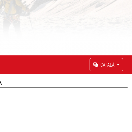
CATALÀ
A