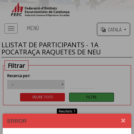
MENÚ
CATALÀ
LLISTAT DE PARTICIPANTS - 1A
POCATRAÇA RAQUETES DE NEU
Filtrar
Recerca per:
Resultats: 7
ERROR
PARTICIPANT
CLUB
PATIÑO UBIA, DAVID
CLUB EXCTA. UECANOIA