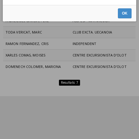
GABARRÓ MORENTE, GEORGINA
GRUP EXCTA. OLIANA
OK
FABREGUES GARCIA, PERE
ASS. ESP. MATXACUCA
TODA VERICAT, MARC
CLUB EXCTA. UECANOIA
RAMON FERNANDEZ, CRIS
INDEPENDENT
XARLES COMAS, MOISES
CENTRE EXCURSIONISTA D'OLOT
DOMENECH COLOMER, MARIONA
CENTRE EXCURSIONISTA D'OLOT
Resultats: 7