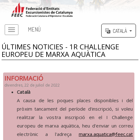
MENÚ
CATALÀ
ÚLTIMES NOTICIES - 1R CHALLENGE
EUROPEU DE MARXA AQUÀTICA
INFORMACIÓ
divendres, 22 de juliol de 2022
Català
A causa de les poques places disponibles i del
pròxim tancament del període d'inscripció, si voleu
realitzar la vostra inscripció en el I Challenge
europeu de marxa aquàtica, heu d'enviar un correu
electrònic a l'adreça
marxa.aquatica@feec.cat