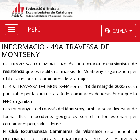
MENÚ
CATALÀ
INFORMACIÓ - 49A TRAVESSA DEL
MONTSENY
La TRAVESSA DEL MONTSENY és una
marxa excursionista de
resistència
que es realitza al massís del Montseny, organitzada per
Club Excursionista Caminaires de Vilamajor.
La 49a TRAVESSA DEL MONTSENY serà el
18 de maig de 2025
i serà
puntuable per la Circuit Català de Caminades de Resistència que la
FEEC organitza.
Les muntanyes del
massís del Montseny
, amb la seva diversitat de
fauna, flora i accidents geogràfics són el millor escenari per
combinar esport, salut i lleure.
El
Club Excursionista Caminaires de Vilamajor
està adherit al
DOCUMENT DE BONES PRÀCTIQUES PER A ACTIVITATS