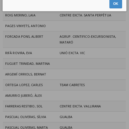
OK
PARTIDO TENA, IVÁN
ROIG MERINO, LAIA
CENTRE EXCTA. SANTA PERPÈTUA
PAGES VINYETS, ANTONIO
FORCADA PONS, ALBERT
AGRUP. CIENTIFICO-EXCURSIONISTA,
MATARÓ
RIFÀ ROVIRA, EVA
UNIÓ EXCTA. VIC
FUGUET TRINIDAD, MARTINA
ARGEMÍ ORRIOLS, BERNAT
ORTEGA LOPEZ, CARLES
TEAM CABRETES
AMURRIO JUBERÓ, ÀLEX
FARRERAS RESTIBO, SOL
CENTRE EXCTA. VALLIRANA
PASCUAL OLIVERAS, SÍLVIA
GUALBA
PASCUAL OLIVERAS, MARTA
GUALBA