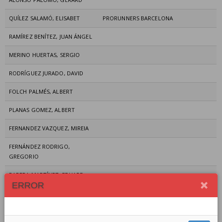
QUÍLEZ SALAMÓ, ELISABET
PRORUNNERS BARCELONA
RAMÍREZ BENÍTEZ, JUAN ÁNGEL
MERINO HUERTAS, SERGIO
RODRÍGUEZ JURADO, DAVID
FOLCH PALMÉS, ALBERT
PLANAS GOMEZ, ALBERT
FERNANDEZ VAZQUEZ, MIREIA
FERNÁNDEZ RODRIGO,
GREGORIO
PARERA MARTÍNEZ, EDUARD
ERROR
SÁNCHEZ SERRANO, MANEL
PADRÓS ROVIRA, LAIA