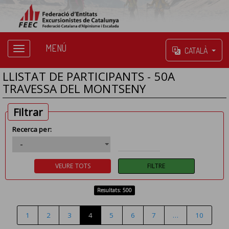
MENÚ
CATALÀ
LLISTAT DE PARTICIPANTS - 50A
TRAVESSA DEL MONTSENY
Filtrar
Recerca per:
Resultats: 500
1
2
3
4
5
6
7
…
10