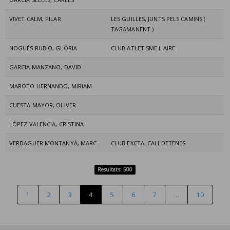
VIVET CALM, PILAR
LES GUILLES, JUNTS PELS CAMINS (
TAGAMANENT )
NOGUÉS RUBIO, GLÒRIA
CLUB ATLETISME L'AIRE
GARCIA MANZANO, DAVID
MAROTO HERNANDO, MIRIAM
CUESTA MAYOR, OLIVER
LÓPEZ VALENCIA, CRISTINA
VERDAGUER MONTANYÀ, MARC
CLUB EXCTA. CALLDETENES
Resultats: 500
1
2
3
4
5
6
7
…
10