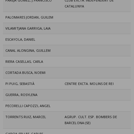
PAREJA GOMEZ, J.FRANCISCO
CLUB EXCTA. INDEPENDENT DE
CATALUNYA
PALOMARES JORDAN, GUILEM
VILAMITJANA GARRIGA, LAIA
ESCAYOLA, DANIEL
CANAL ALONGINA, GUILLEM
RIERA CASELLAS, CARLA
CORTADA BUSCA, NOEMI
PI PUIG, SEBASTIÀ
CENTRE EXCTA. MOLINS DE REI
GUERRA, ROSYLENA
PECORELLI CAPOZZI, ANGEL
TORRENTS RUIZ, MARCEL
AGRUP. CULT. ESP. BOMBERS DE
BARCELONA (SE)
GARCIA SELLES, CARLES