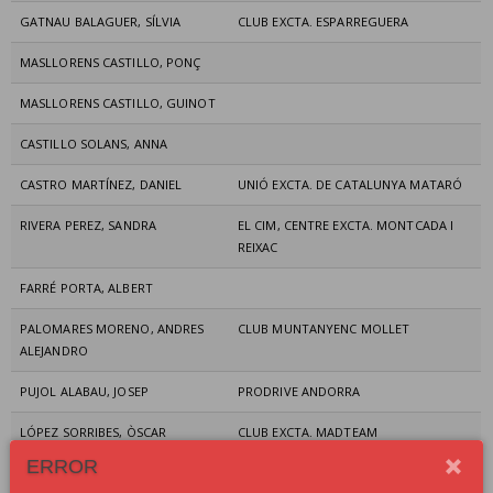
GATNAU BALAGUER, SÍLVIA
CLUB EXCTA. ESPARREGUERA
MASLLORENS CASTILLO, PONÇ
MASLLORENS CASTILLO, GUINOT
CASTILLO SOLANS, ANNA
CASTRO MARTÍNEZ, DANIEL
UNIÓ EXCTA. DE CATALUNYA MATARÓ
RIVERA PEREZ, SANDRA
EL CIM, CENTRE EXCTA. MONTCADA I
REIXAC
FARRÉ PORTA, ALBERT
PALOMARES MORENO, ANDRES
CLUB MUNTANYENC MOLLET
ALEJANDRO
PUJOL ALABAU, JOSEP
PRODRIVE ANDORRA
LÓPEZ SORRIBES, ÒSCAR
CLUB EXCTA. MADTEAM
ERROR
GUILLÉN SAHÚN, MIQUEL