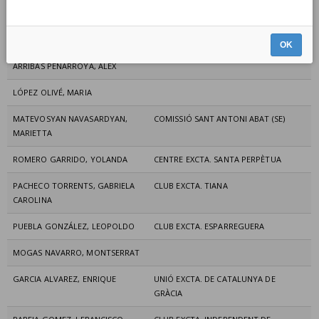
PARERA MARTÍNEZ, ALBERT
JIMÉNEZ RODRÍGUEZ, MARÍA JOSÉ
CLUB EXCTA. ESPARREGUERA
OK
ARRIBAS PEÑARROYA, ÀLEX
LÓPEZ OLIVÉ, MARIA
MATEVOSYAN NAVASARDYAN,
COMISSIÓ SANT ANTONI ABAT (SE)
MARIETTA
ROMERO GARRIDO, YOLANDA
CENTRE EXCTA. SANTA PERPÈTUA
PACHECO TORRENTS, GABRIELA
CLUB EXCTA. TIANA
CAROLINA
PUEBLA GONZÁLEZ, LEOPOLDO
CLUB EXCTA. ESPARREGUERA
MOGAS NAVARRO, MONTSERRAT
GARCIA ALVAREZ, ENRIQUE
UNIÓ EXCTA. DE CATALUNYA DE
GRÀCIA