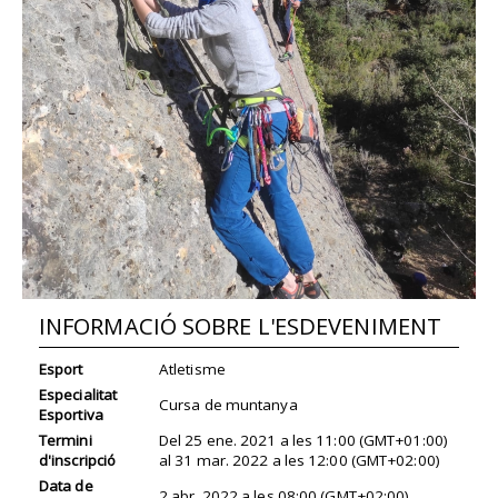
INFORMACIÓ SOBRE L'ESDEVENIMENT
Esport
Atletisme
Especialitat
Cursa de muntanya
Esportiva
Termini
Del
25 ene. 2021
a les
11:00 (GMT+01:00)
d'inscripció
al
31 mar. 2022
a les
12:00 (GMT+02:00)
Data de
2 abr. 2022
a les
08:00 (GMT+02:00)