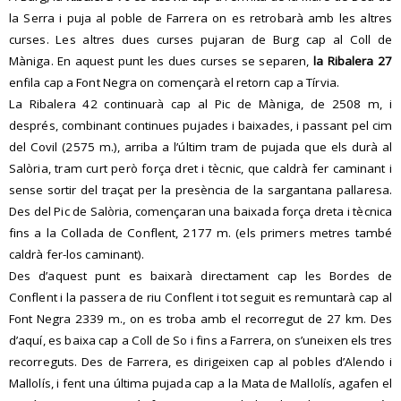
la Serra i puja al poble de Farrera on es retrobarà amb les altres
curses. Les altres dues curses pujaran de Burg cap al Coll de
Màniga. En aquest punt les dues curses se separen,
la Ribalera 27
enfila cap a Font Negra on començarà el retorn cap a Tírvia.
La Ribalera 42 continuarà cap al Pic de Màniga, de 2508 m, i
després, combinant continues pujades i baixades, i passant pel cim
del Covil (2575 m.), arriba a l’últim tram de pujada que els durà al
Salòria, tram curt però força dret i tècnic, que caldrà fer caminant i
sense sortir del traçat per la presència de la sargantana pallaresa.
Des del Pic de Salòria, començaran una baixada força dreta i tècnica
fins a la Collada de Conflent, 2177 m. (els primers metres també
caldrà fer-los caminant).
Des d’aquest punt es baixarà directament cap les Bordes de
Conflent i la passera de riu Conflent i tot seguit es remuntarà cap al
Font Negra 2339 m., on es troba amb el recorregut de 27 km. Des
d’aquí, es baixa cap a Coll de So i fins a Farrera, on s’uneixen els tres
recorreguts. Des de Farrera, es dirigeixen cap al pobles d’Alendo i
Mallolís, i fent una última pujada cap a la Mata de Mallolís, agafen el