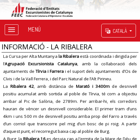
MENÚ
CATALÀ
INFORMACIÓ - LA RIBALERA
La Cursa per Alta Muntanya
la Ribalera
està coordinada i dirigida per
l’
Agrupació Excursionista Catalunya
, amb la col·laboració dels
ajuntaments de
Tírvia i Farrera
i el suport dels ajuntaments d’Os de
Cívis i de la Vall Ferrera, i del Parc Natural de l’Alt Pirineu.
La
Ribalera 42
, amb distància de
Marató i 3400m
de desnivell
positiu acumulat amb sortida al poble de Tírvia, té com a objectiu
arribar al Pic de Salòria, de 2789m. Per arribar-hi, els corredors
hauran de vèncer un desnivell considerable. El primer tram d’uns
4km i uns 500 m de desnivell positiu arriba prop del Farro a través
d’un corriol que transcorre pel mig d’un bosc de pi roig. A partir
d’aquest punt, el recorregut baixa cap al poble de Burg.
A Burg, la
Ribalera 16
es desvia cap a l’ermita de la Mare de Déu de