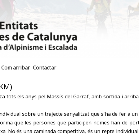
Com arribar
Contactar
3KM)
a tots els anys pel Massís del Garraf, amb sortida i arrib
vidual sobre un trajecte senyalitzat que s'ha de fer a un ce
orma que les persones que participen només han de portar
xa. No és una caminada competitiva, és un repte individua