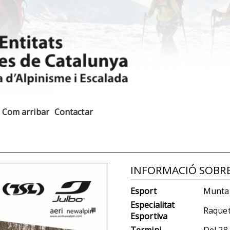
Com arribar
Contactar
INFORMACIÓ SOBR
Esport
Muntan
Especialitat
Raquet
Esportiva
Termini
Del
28