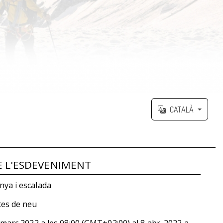
CATALÀ
E L'ESDEVENIMENT
ya i escalada
es de neu
 març 2022
a les
08:00 (GMT+02:00)
al
8 abr. 2022
a