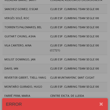
SANCHEZ GOMEZ, OSCAR
CLUB ESP. CLIMBING TEAM SEGLE XXI
VERGÉS SOLÉ, ROC
CLUB ESP. CLIMBING TEAM SEGLE XXI
TORRENTS PALOMARES, BEL
CLUB ESP. CLIMBING TEAM SEGLE XXI
GUITART CHUNG, ASHA
CLUB ESP. CLIMBING TEAM SEGLE XXI
VILA CANTERO, AINA
CLUB ESP. CLIMBING TEAM SEGLE XXI
(CCT21)
MOLIST DOMINGO, JAN
CLUB ESP. CLIMBING TEAM SEGLE XXI
DAVIS, IAN
CLUB ESP. CLIMBING TEAM SEGLE XXI
REVERTER GIBERT, TXELL-YANG
CLUB MUNTANYENC SANT CUGAT
MONTAÑO GUIRADO, HUGO
CLUB ESP. CLIMBING TEAM SEGLE XXI
FARRÉ PRIM, MARIA
CENTRE EXCTA. DE LLEIDA
ERROR
TOLCHINSKY URIBESALGO,
CLUB ESP. CLIMBING TEAM SEGLE XXI
LUCAS