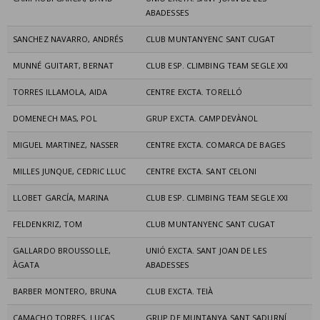
ABADESSES
SANCHEZ NAVARRO, ANDRÉS
CLUB MUNTANYENC SANT CUGAT
MUNNÉ GUITART, BERNAT
CLUB ESP. CLIMBING TEAM SEGLE XXI
TORRES ILLAMOLA, AIDA
CENTRE EXCTA. TORELLÓ
DOMENECH MAS, POL
GRUP EXCTA. CAMPDEVÀNOL
MIGUEL MARTINEZ, NASSER
CENTRE EXCTA. COMARCA DE BAGES
MILLES JUNQUE, CEDRIC LLUC
CENTRE EXCTA. SANT CELONI
LLOBET GARCÍA, MARINA
CLUB ESP. CLIMBING TEAM SEGLE XXI
FELDENKRIZ, TOM
CLUB MUNTANYENC SANT CUGAT
GALLARDO BROUSSOLLE,
UNIÓ EXCTA. SANT JOAN DE LES
ÀGATA
ABADESSES
BARBER MONTERO, BRUNA
CLUB EXCTA. TEIÀ
CAMACHO TORRES, LUCAS
GRUP DE MUNTANYA SANT SADURNÍ