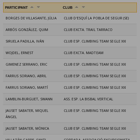
PARTICIPANT
CLUB
BORGES DE VILLASANTE, JÚLIA
CLUB D'ESQUÍ LA POBLA DE SEGUR (SE)
ARBÓS GONZÁLEZ, QUIM
CLUB EXCTA. TRAIL TARRACO
SIRUELA PADILLA, IVÁN
CLUB ESP. CLIMBING TEAM SEGLE XXI
WOJDEL, ERNEST
CLUB EXCTA. MADTEAM
GIMENEZ SERRANO, ERIC
CLUB ESP. CLIMBING TEAM SEGLE XXI
FARRUS SORIANO, ABRIL
CLUB ESP. CLIMBING TEAM SEGLE XXI
FARRUS SORIANO, MARTÍ
CLUB ESP. CLIMBING TEAM SEGLE XXI
LAMBLIN-BURGUET, SWANN
ASS. ESP. LA BISBAL VERTICAL
JAUSET SABATER, MIQUEL
CLUB ESP. CLIMBING TEAM SEGLE XXI
ÀNGEL
JAUSET SABATER, MÒNICA
CLUB ESP. CLIMBING TEAM SEGLE XXI
VILLAZÁN GARRE, SANTI
CORDADA, ASSOCIACIÓ EXCURSIONISTA