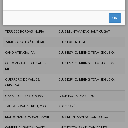
GIMENEZ VIVES, MAGI
CLUB ESP. CLIMBING TEAM SEGLE XXI
OK
NAVARRO LANAU, MANEL
UNIÓ EXCTA. DE CATALUNYA TORTOSA
TERRISSE BORDAS, NURIA
CLUB MUNTANYENC SANT CUGAT
ZAMORA SALDAÑA, DÍDAC
CLUB EXCTA. TEIÀ
CANO ATENCIA, IAN
CLUB ESP. CLIMBING TEAM SEGLE XXI
COROMINA AUFSCHNAITER,
CLUB ESP. CLIMBING TEAM SEGLE XXI
MERLI
GUERRERO DE VALLES,
CLUB ESP. CLIMBING TEAM SEGLE XXI
CRISTINA
GABARRÓ PIÑERO, ARAM
GRUP EXCTA. MANLLEU
TAULATS VALLVERDÚ, ORIOL
BLOC CAFÈ
MALDONADO PARNAU, XAVIER
CLUB MUNTANYENC SANT CUGAT
CAMPRUBÍ GARCIA, DAVID
UNIÓ EXCTA. SANT JOAN DE LES