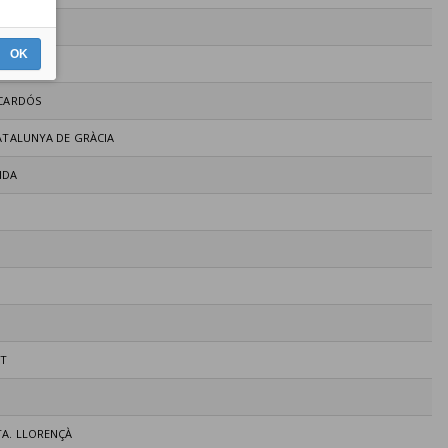
ELLENCA
OK
SANTPEDOR
 CARDÓS
CATALUNYA DE GRÀCIA
EIDA
AT
TA. LLORENÇÀ